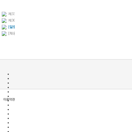
제33대 수토피아교육그룹 조직…
[08/06, 07] 부산119안전
제30대 수토피아교육그룹 조직…
[08/05~19]양산인재개발원
[알림] 수토피아 유튜브 채널 …
[08/07] 금정구 가족정책과
[채용공고]2021년 상반기 수토…
[07/25~09/19]부산진구청